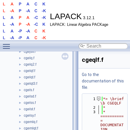
cgeequ.f
►
cgeequb.f
►
cgees.f
►
LAPACK
3.12.1
cgeesx.f
►
LAPACK: Linear Algebra PACKage
cgeev.f
►
cgeevx.f
►
cgehd2.f
►
Toggle main menu visibility
cgehrd.f
►
cgejsv.f
►
cgelq.f
►
cgeqlf.f
cgelq2.f
►
cgelqf.f
►
Go to the
cgelqt.f
►
documentation of this
cgelqt3.f
►
file.
cgels.f
►
cgelsd.f
►
    1
*> \brief 
cgelss.f
►
\b CGEQLF
    2
*
cgelst.f
►
    3
*  
cgelsy.f
►
==========
= 
cgemlq.f
►
DOCUMENTAT
cgemlqt.f
►
ION 