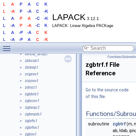
strsyl3.f
►
strti2.f
►
strtri.f
►
LAPACK
3.12.1
strtrs.f
►
LAPACK: Linear Algebra PACKage
strttf.f
►
strttp.f
►
stzrzf.f
►
Toggle main menu visibility
xerbla.f
►
xerbla_array.f
►
Functions/Subrouti
zbbcsd.f
►
zgbtrf.f File
zbdsqr.f
►
Reference
zcgesv.f
►
zcposv.f
►
zdrscl.f
►
Go to the source code
zgbbrd.f
►
of this file.
zgbcon.f
►
zgbequ.f
►
Functions/Subrou
zgbequb.f
►
zgbrfs.f
►
subroutine
zgbtrf
(m, n,
zgbrfsx.f
►
ab, ldab, ipiv
zgbsv.f
►