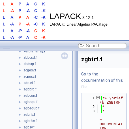
strsyl3.f
►
strti2.f
►
strtri.f
►
LAPACK
3.12.1
strtrs.f
►
LAPACK: Linear Algebra PACKage
strttf.f
►
strttp.f
►
stzrzf.f
►
Toggle main menu visibility
xerbla.f
►
xerbla_array.f
►
zbbcsd.f
►
zgbtrf.f
zbdsqr.f
►
zcgesv.f
►
Go to the
zcposv.f
►
documentation of this
zdrscl.f
►
file.
zgbbrd.f
►
zgbcon.f
►
    1
*> \brief 
zgbequ.f
►
\b ZGBTRF
    2
*
zgbequb.f
►
    3
*  
zgbrfs.f
►
==========
= 
zgbrfsx.f
►
DOCUMENTAT
zgbsv.f
►
ION 