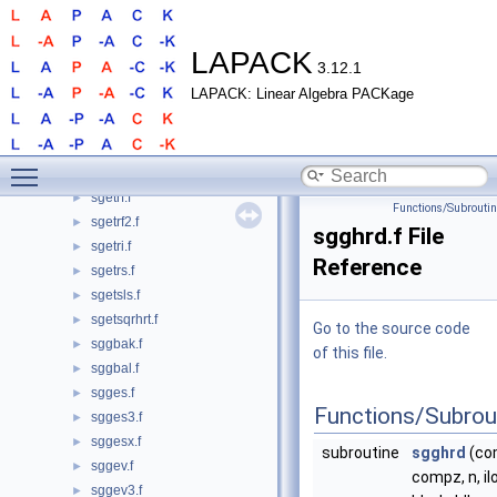
sgesvd.f
►
sgesvdq.f
►
sgesvdx.f
►
LAPACK
3.12.1
sgesvj.f
►
LAPACK: Linear Algebra PACKage
sgesvx.f
►
sgesvxx.f
►
sgetc2.f
►
Toggle main menu visibility
sgetf2.f
►
sgetrf.f
►
Functions/Subrouti
sgetrf2.f
►
sgghrd.f File
sgetri.f
►
Reference
sgetrs.f
►
sgetsls.f
►
sgetsqrhrt.f
►
Go to the source code
sggbak.f
►
of this file.
sggbal.f
►
sgges.f
►
Functions/Subrou
sgges3.f
►
sggesx.f
►
subroutine
sgghrd
(co
sggev.f
►
compz, n, ilo,
sggev3.f
►