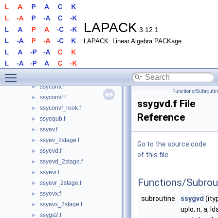
ssterf.f
►
sstev.f
►
sstevd.f
►
LAPACK
3.12.1
sstevr.f
►
LAPACK: Linear Algebra PACKage
sstevx.f
►
ssycon.f
►
ssycon_3.f
►
Toggle main menu visibility
ssycon_rook.f
►
ssyconv.f
►
Functions/Subrouti
ssyconvf.f
►
ssygvd.f File
ssyconvf_rook.f
►
Reference
ssyequb.f
►
ssyev.f
►
ssyev_2stage.f
►
Go to the source code
ssyevd.f
►
of this file.
ssyevd_2stage.f
►
ssyevr.f
►
Functions/Subrou
ssyevr_2stage.f
►
ssyevx.f
►
subroutine
ssygvd
(ity
ssyevx_2stage.f
►
uplo, n, a, lda
ssygs2.f
►