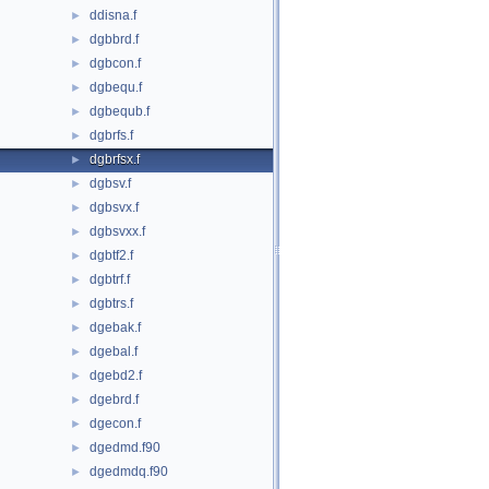
ddisna.f
►
dgbbrd.f
►
dgbcon.f
►
dgbequ.f
►
dgbequb.f
►
dgbrfs.f
►
dgbrfsx.f
►
dgbsv.f
►
dgbsvx.f
►
dgbsvxx.f
►
dgbtf2.f
►
dgbtrf.f
►
dgbtrs.f
►
dgebak.f
►
dgebal.f
►
dgebd2.f
►
dgebrd.f
►
dgecon.f
►
dgedmd.f90
►
dgedmdq.f90
►