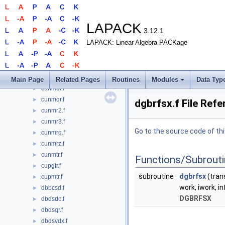
cunhr_col.f
►
cunm22.f
►
cunm2l.f
►
LAPACK
3.12.1
cunm2r.f
►
LAPACK: Linear Algebra PACKage
cunmbr.f
►
cunmhr.f
►
cunml2.f
►
cunmlq.f
►
Main Page
Related Pages
Routines
Modules
Data Typ
cunmql.f
►
cunmqr.f
►
dgbrfsx.f File Ref
cunmr2.f
►
cunmr3.f
►
Go to the source code of this
cunmrq.f
►
cunmrz.f
►
cunmtr.f
►
Functions/Subrout
cupgtr.f
►
subroutine
dgbrfsx
(trans
cupmtr.f
►
work, iwork, in
dbbcsd.f
►
DGBRFSX
dbdsdc.f
►
dbdsqr.f
►
dbdsvdx.f
►