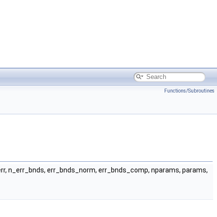
Functions/Subroutines
 rcond, berr, n_err_bnds, err_bnds_norm, err_bnds_comp, nparams, params,