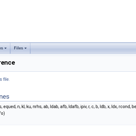
es
Files
erence
 file.
ines
, equed, n, kl, ku, nrhs, ab, ldab, afb, ldafb, ipiv, r, c, b, ldb, x, ldx,
fo)