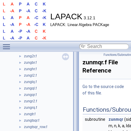
zunbdb2.f
►
zunbdb3.f
►
LAPACK
zunbdb4.f
3.12.1
►
zunbdb5.f
►
LAPACK: Linear Algebra PACKage
zunbdb6.f
►
zuncsd.f
►
Toggle main menu visibility
zuncsd2by1.f
►
zung2l.f
►
Functions/Subrouti
zung2r.f
►
zunmqr.f File
zungbr.f
►
zunghr.f
Reference
►
zungl2.f
►
zunglq.f
►
Go to the source code
zungql.f
►
of this file.
zungqr.f
►
zungr2.f
►
zungrq.f
►
Functions/Subrou
zungtr.f
►
subroutine
zunmqr
(sid
zungtsqr.f
►
m, n, k, a, ld
zungtsqr_row.f
►