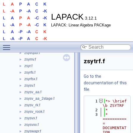
zstemr.f
►
zsteqr.f
►
zsycon.f
►
LAPACK
3.12.1
zsycon_3.f
►
LAPACK: Linear Algebra PACKage
zsycon_rook.f
►
zsyconv.f
►
zsyconvf.f
►
Toggle main menu visibility
zsyconvf_rook.f
►
zsyequb.f
►
zsymv.f
►
zsytrf.f
zsyr.f
►
zsyrfs.f
►
Go to the
zsyrfsx.f
►
documentation of this
zsysv.f
►
file.
zsysv_aa.f
►
zsysv_aa_2stage.f
►
    1
*> \brief 
zsysv_rk.f
►
\b ZSYTRF
    2
*
zsysv_rook.f
►
    3
*  
zsysvx.f
►
==========
= 
zsysvxx.f
►
DOCUMENTAT
zsyswapr.f
►
ION 