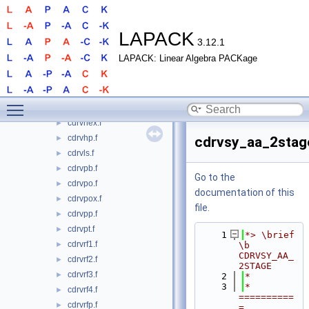
cdrvge.f
►
cdrvgex.f
►
cdrvgt.f
►
LAPACK
3.12.1
cdrvhe.f
►
LAPACK: Linear Algebra PACKage
cdrvhe_aa.f
►
cdrvhe_aa_2stage.f
►
cdrvhe_rk.f
►
Toggle main menu visibility
cdrvhe_rook.f
►
cdrvhex.f
►
cdrvhp.f
►
cdrvsy_aa_2stag
cdrvls.f
►
cdrvpb.f
►
Go to the
cdrvpo.f
►
documentation of this
cdrvpox.f
►
file.
cdrvpp.f
►
cdrvpt.f
►
    1
*> \brief 
cdrvrf1.f
►
\b 
CDRVSY_AA_
cdrvrf2.f
►
2STAGE
cdrvrf3.f
►
    2
*
    3
*  
cdrvrf4.f
►
==========
cdrvrfp.f
►
= 