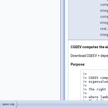
compl
inte
comp
inte
real,
inte
CGEEV computes the eig
Download CGEEV + dep
Purpose:
!>

!> CGEEV comp
!> eigenvalue
!>

!> The right 
!>           
!> where lamb
!> The left e
geev: eig
!>           