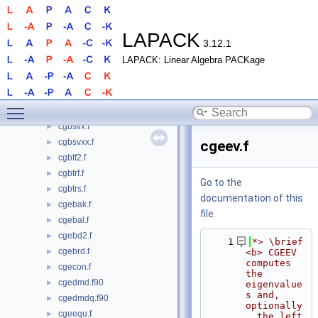
cbdsqr.f
►
cgbbrd.f
►
cgbcon.f
►
LAPACK
3.12.1
cgbequ.f
►
LAPACK: Linear Algebra PACKage
cgbequb.f
►
cgbrfs.f
►
cgbrfsx.f
►
Toggle main menu visibility
cgbsv.f
►
cgbsvx.f
►
cgbsvxx.f
►
cgeev.f
cgbtf2.f
►
cgbtrf.f
►
Go to the
cgbtrs.f
►
documentation of this
cgebak.f
►
file.
cgebal.f
►
cgebd2.f
►
    1
*> \brief 
cgebrd.f
►
<b> CGEEV 
computes 
cgecon.f
►
the 
cgedmd.f90
►
eigenvalue
s and, 
cgedmdq.f90
►
optionally
cgeequ.f
►
, the left 