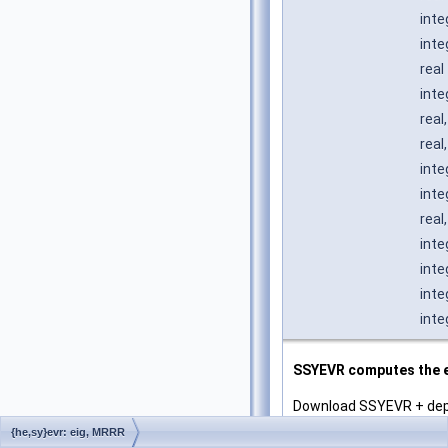
inte
inte
real
inte
real
real
inte
inte
real
inte
inte
inte
inte
SSYEVR computes the ei
Download SSYEVR + de
{he,sy}evr: eig, MRRR
Purpose: