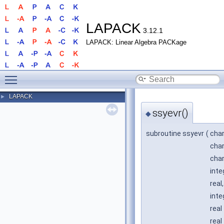
LAPACK
3.12.1
LAPACK: Linear Algebra PACKage
Toggle main menu visibility
LAPACK
►
ssyevr()
◆
subroutine ssyevr
(
cha
cha
cha
inte
real
inte
real
real