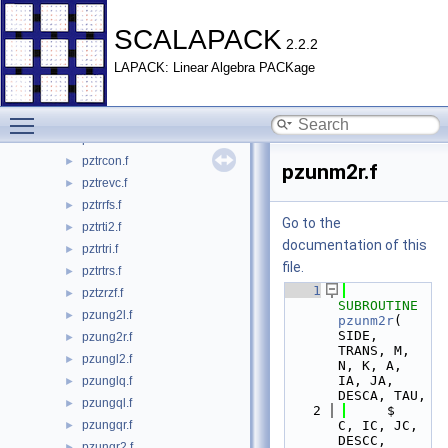
pzpotrs.f
►
pzptsv.f
►
SCALAPACK
2.2.2
pzpttrf.f
►
LAPACK: Linear Algebra PACKage
pzpttrs.f
►
pzpttrsv.f
►
Toggle main menu visibility
pzrot.c
►
pzstein.f
►
pztrcon.f
►
pzunm2r.f
pztrevc.f
►
pztrrfs.f
►
Go to the
pztrti2.f
►
documentation of this
pztrtri.f
►
file.
pztrtrs.f
►
    1
pztzrzf.f
►
SUBROUTINE 
pzung2l.f
►
pzunm2r
( 
SIDE, 
pzung2r.f
►
TRANS, M, 
pzungl2.f
►
N, K, A, 
IA, JA, 
pzunglq.f
►
DESCA, TAU,
pzungql.f
►
    2
     $                    
pzungqr.f
C, IC, JC, 
►
DESCC, 
pzungr2.f
►