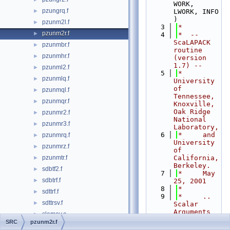
WORK, 
pzungrq.f
►
LWORK, INFO 
)
pzunm2l.f
►
    3
*
pzunm2r.f
►
    4
*  -- 
ScaLAPACK 
pzunmbr.f
►
routine 
pzunmhr.f
►
(version 
1.7) --
pzunml2.f
►
    5
*     
pzunmlq.f
►
University 
of 
pzunmql.f
►
Tennessee, 
pzunmqr.f
►
Knoxville, 
Oak Ridge 
pzunmr2.f
►
National 
pzunmr3.f
►
Laboratory,
    6
*     and 
pzunmrq.f
►
University 
pzunmrz.f
►
of 
pzunmtr.f
California, 
►
Berkeley.
sdbtf2.f
►
    7
*     May 
sdbtrf.f
►
25, 2001
    8
*
sdttrf.f
►
    9
*     .. 
sdttrsv.f
►
Scalar 
Arguments 
slamov.c
►
..
SRC
pzunm2r.f
slamsh.f
►
   10