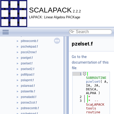
picol2row.f
►
pielget.f
►
SCALAPACK
2.2.2
pielset.f
►
LAPACK: Linear Algebra PACKage
pielset2.f
►
pifillpad.f
►
Toggle main menu visibility
pilaprnt.f
►
pirow2col.f
►
pitreecomb.f
►
pzelset.f
pschekpad.f
►
pscol2row.f
►
Go to the
pselget.f
►
documentation of this
pselset.f
►
file.
pselset2.f
►
    1
psfillpad.f
►
SUBROUTINE 
pslaprnt.f
►
pzelset
( A, 
IA, JA, 
pslaread.f
►
DESCA, 
pslawrite.f
►
ALPHA )
    2
*
psmatadd.f
►
    3
*  -- 
psrow2col.f
►
ScaLAPACK 
pstreecomb.f
tools 
►
routine 
pzchekpad.f
►