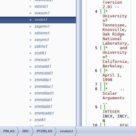
(version 
stzscal.f
►
2.0) --
    4
*     
svasum.f
►
University 
svvdot.f
►
of 
Tennessee, 
zagemv.f
►
Knoxville, 
zahemv.f
►
Oak Ridge 
National 
zasymv.f
►
Laboratory,
zatrmv.f
►
    5
*     and 
University 
zcshft.f
►
of 
zhescal.f
►
California, 
Berkeley.
zmmadd.f
►
    6
*     
zmmcadd.f
►
April 1, 
1998
zmmdda.f
►
    7
*
zmmddac.f
►
    8
*     .. 
zmmddact.f
Scalar 
►
Arguments 
zmmddat.f
►
..
zmmtadd.f
►
    9
INTEGER
zmmtcadd.f
►
INCX, INCY, 
zrshft.f
►
N
   10
      REAL
zset.f
►
DOT
PBLAS
SRC
PTZBLAS
svvdot.f
zsymv.f
►
   11
*     ..