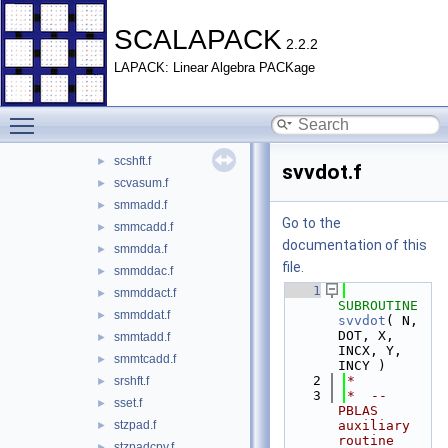
immtadd.f
►
pxerbla.f
►
SCALAPACK
2.2.2
sagemv.f
►
LAPACK: Linear Algebra PACKage
sascal.f
►
sasqrtb.f
►
Toggle main menu visibility
sasymv.f
►
satrmv.f
►
scshft.f
►
svvdot.f
scvasum.f
►
smmadd.f
►
Go to the
smmcadd.f
►
documentation of this
smmdda.f
►
file.
smmddac.f
►
    1
smmddact.f
►
SUBROUTINE 
smmddat.f
►
svvdot
( N, 
DOT, X, 
smmtadd.f
►
INCX, Y, 
smmtcadd.f
►
INCY )
    2
*
srshft.f
►
    3
*  -- 
sset.f
►
PBLAS 
stzpad.f
auxiliary 
►
routine 
stzpadcpy.f
►