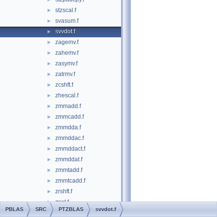
stzscal.f
►
svasum.f
►
svvdot.f
►
zagemv.f
►
zahemv.f
►
zasymv.f
►
zatrmv.f
►
zcshft.f
►
zhescal.f
►
zmmadd.f
►
zmmcadd.f
►
zmmdda.f
►
zmmddac.f
►
zmmddact.f
►
zmmddat.f
►
zmmtadd.f
►
zmmtcadd.f
►
zrshft.f
►
zset.f
►
PBLAS
SRC
PTZBLAS
svvdot.f
zsymv.f
►