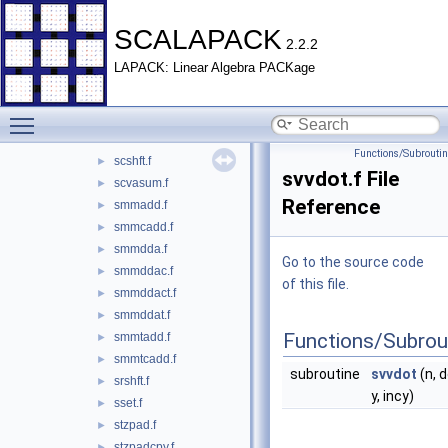
immtadd.f
►
pxerbla.f
►
SCALAPACK
2.2.2
sagemv.f
►
LAPACK: Linear Algebra PACKage
sascal.f
►
sasqrtb.f
►
Toggle main menu visibility
sasymv.f
►
satrmv.f
►
Functions/Subrouti
scshft.f
►
svvdot.f File
scvasum.f
►
Reference
smmadd.f
►
smmcadd.f
►
smmdda.f
►
Go to the source code
smmddac.f
►
of this file.
smmddact.f
►
smmddat.f
►
Functions/Subrou
smmtadd.f
►
smmtcadd.f
►
subroutine
svvdot
(n, d
srshft.f
►
y, incy)
sset.f
►
stzpad.f
►
stzpadcpy.f
►