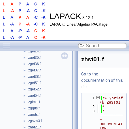
zerred.f
►
zerrgg.f
►
zerrhs.f
►
LAPACK
3.12.1
zerrst.f
►
LAPACK: Linear Algebra PACKage
zget02.f
►
zget10.f
►
zget22.f
►
Toggle main menu visibility
zget23.f
►
zget24.f
►
zget35.f
►
zhst01.f
zget36.f
►
zget37.f
►
Go to the
zget38.f
►
documentation of this
zget51.f
►
file.
zget52.f
►
zget54.f
►
    1
*> \brief 
zglmts.f
►
\b ZHST01
    2
*
zgqrts.f
►
    3
*  
zgrqts.f
►
==========
= 
zgsvts3.f
►
DOCUMENTAT
zhbt21.f
►
ION 