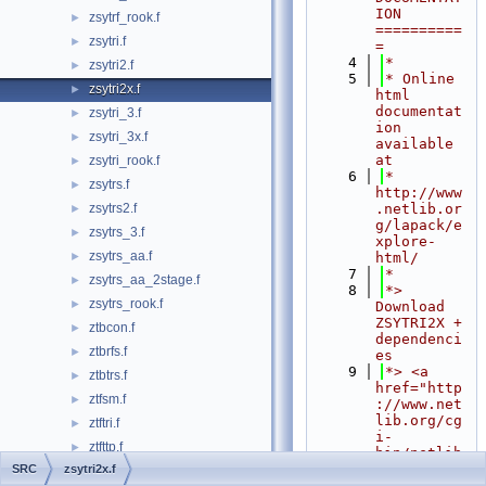
ION 
zsytrf_rook.f
►
==========
zsytri.f
►
=
    4
*
zsytri2.f
►
    5
* Online 
zsytri2x.f
►
html 
documentat
zsytri_3.f
►
ion 
zsytri_3x.f
►
available 
at
zsytri_rook.f
►
    6
*            
zsytrs.f
►
http://www
zsytrs2.f
.netlib.or
►
g/lapack/e
zsytrs_3.f
►
xplore-
zsytrs_aa.f
►
html/
    7
*
zsytrs_aa_2stage.f
►
    8
*> 
zsytrs_rook.f
►
Download 
ZSYTRI2X + 
ztbcon.f
►
dependenci
ztbrfs.f
►
es
    9
*> <a 
ztbtrs.f
►
href="http
ztfsm.f
►
://www.net
lib.org/cg
ztftri.f
►
i-
ztfttp.f
►
bin/netlib
files.tgz?
SRC
zsytri2x.f
ztfttr.f
►
format=tgz