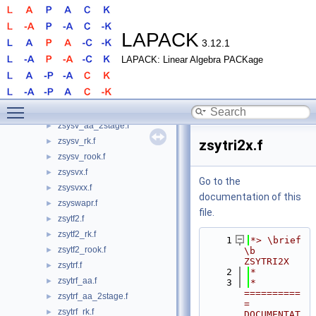
zsyconvf_rook.f
►
zsyequb.f
►
zsymv.f
►
LAPACK
3.12.1
zsyr.f
►
LAPACK: Linear Algebra PACKage
zsyrfs.f
►
zsyrfsx.f
►
zsysv.f
►
Toggle main menu visibility
zsysv_aa.f
►
zsysv_aa_2stage.f
►
zsysv_rk.f
►
zsytri2x.f
zsysv_rook.f
►
zsysvx.f
►
Go to the
zsysvxx.f
►
documentation of this
zsyswapr.f
►
file.
zsytf2.f
►
zsytf2_rk.f
►
    1
*> \brief 
zsytf2_rook.f
►
\b 
ZSYTRI2X
zsytrf.f
►
    2
*
zsytrf_aa.f
►
    3
*  
==========
zsytrf_aa_2stage.f
►
= 
zsytrf_rk.f
►
DOCUMENTAT