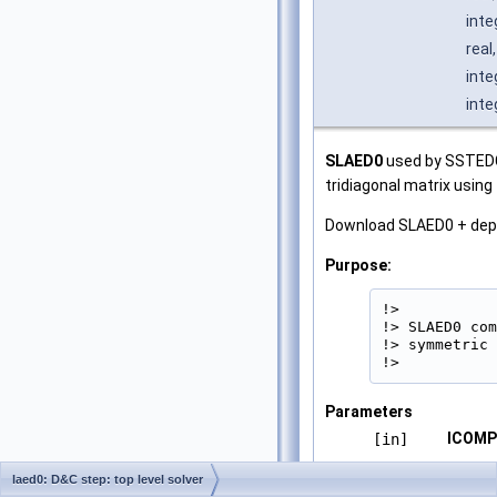
inte
real
inte
inte
SLAED0
used by SSTEDC
tridiagonal matrix usin
Download SLAED0 + de
Purpose:
!>

!> SLAED0 com
!> symmetric 
!> 
Parameters
ICOM
[in]
laed0: D&C step: top level solver