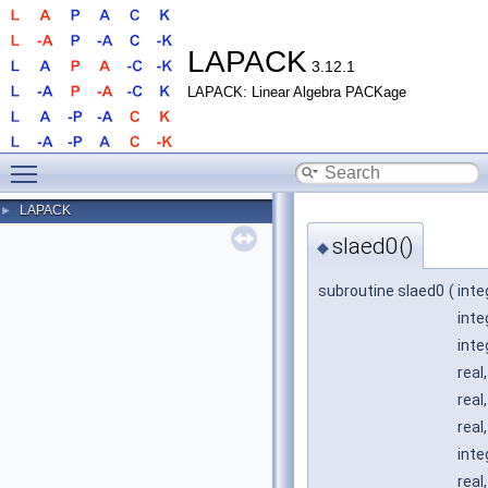
LAPACK
3.12.1
LAPACK: Linear Algebra PACKage
Toggle main menu visibility
LAPACK
►
slaed0()
◆
subroutine slaed0
(
inte
inte
inte
real
real
real
inte
real