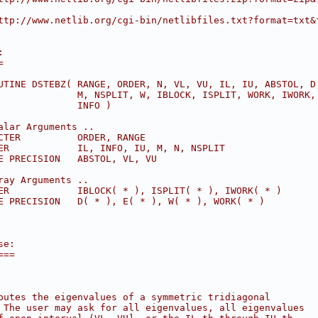
ttp://www.netlib.org/cgi-bin/netlibfiles.txt?format=txt&
:
=
UTINE DSTEBZ( RANGE, ORDER, N, VL, VU, IL, IU, ABSTOL, D
              M, NSPLIT, W, IBLOCK, ISPLIT, WORK, IWORK,
              INFO )
alar Arguments ..
CTER          ORDER, RANGE
ER            IL, INFO, IU, M, N, NSPLIT
E PRECISION   ABSTOL, VL, VU
ray Arguments ..
ER            IBLOCK( * ), ISPLIT( * ), IWORK( * )
E PRECISION   D( * ), E( * ), W( * ), WORK( * )
se:
===
putes the eigenvalues of a symmetric tridiagonal
 The user may ask for all eigenvalues, all eigenvalues