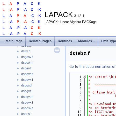
dsbevd.f
►
dsbevd_2stage.f
►
dsbevx.f
►
LAPACK
3.12.1
dsbevx_2stage.f
►
LAPACK: Linear Algebra PACKage
dsbgst.f
►
dsbgv.f
►
dsbgvd.f
►
dsbgvx.f
►
Main Page
Related Pages
Routines
Modules
Data Typ
dsbtrd.f
►
dsfrk.f
►
dstebz.f
dsgesv.f
►
dspcon.f
►
Go to the documentation of t
dspev.f
►
dspevd.f
►
    1
*> \brief \b 
dspevx.f
►
    2
*
    3
*  ==========
dspgst.f
►
    4
*
dspgv.f
►
    5
* Online html
    6
*            
dspgvd.f
►
    7
*
dspgvx.f
►
    8
*> Download D
    9
*> <a href="h
dsposv.f
►
   10
*> [TGZ]</a>
dsprfs.f
►
   11
*> <a href="h