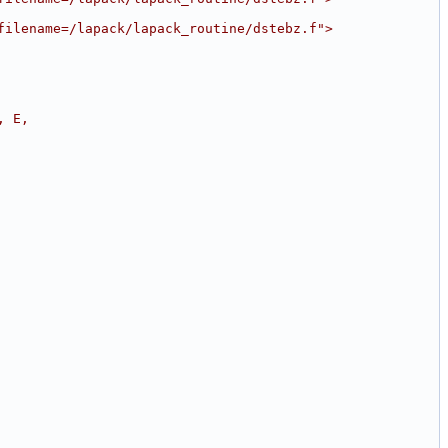
filename=/lapack/lapack_routine/dstebz.f">
, E,