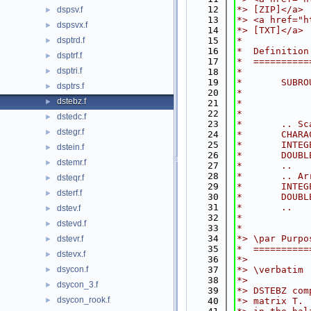
   12
*> [ZIP]</a>
dspsv.f
►
   13
*> <a href="h
dspsvx.f
►
   14
*> [TXT]</a>
dsptrd.f
   15
*
►
   16
*  Definition
dsptrf.f
►
   17
*  ==========
dsptri.f
►
   18
*
   19
*       SUBRO
dsptrs.f
►
   20
*            
dstebz.f
►
   21
*            
   22
*
dstedc.f
►
   23
*       .. Sc
dstegr.f
►
   24
*       CHARA
   25
*       INTEG
dstein.f
►
   26
*       DOUBL
dstemr.f
►
   27
*       ..
   28
*       .. Ar
dsteqr.f
►
   29
*       INTEG
dsterf.f
►
   30
*       DOUBL
   31
*       ..
dstev.f
►
   32
*
dstevd.f
►
   33
*
   34
*> \par Purpo
dstevr.f
►
   35
*  ==========
dstevx.f
►
   36
*>
dsycon.f
   37
*> \verbatim
►
   38
*>
dsycon_3.f
►
   39
*> DSTEBZ com
dsycon_rook.f
►
   40
*> matrix T. 