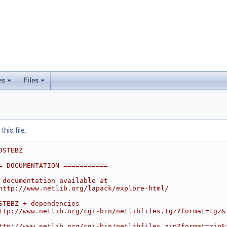
es
Files
his file.
DSTEBZ
= DOCUMENTATION ===========
 documentation available at
http://www.netlib.org/lapack/explore-html/
STEBZ + dependencies
ttp://www.netlib.org/cgi-bin/netlibfiles.tgz?format=tgz&
ttp://www.netlib.org/cgi-bin/netlibfiles.zip?format=zip&