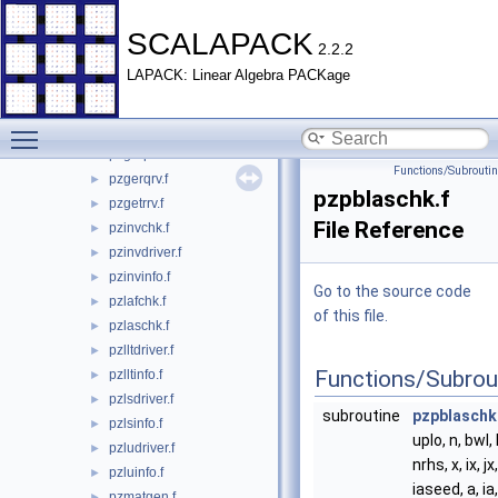
pzdtlaschk.f
►
pzgbdriver.f
►
SCALAPACK
2.2.2
pzgbinfo.f
►
LAPACK: Linear Algebra PACKage
pzgbmv1.f
►
pzgelqrv.f
►
Toggle main menu visibility
pzgeqlrv.f
►
pzgeqrrv.f
►
Functions/Subrouti
pzgerqrv.f
►
pzpblaschk.f
pzgetrrv.f
►
File Reference
pzinvchk.f
►
pzinvdriver.f
►
pzinvinfo.f
►
Go to the source code
pzlafchk.f
►
of this file.
pzlaschk.f
►
pzlltdriver.f
►
Functions/Subrou
pzlltinfo.f
►
pzlsdriver.f
►
subroutine
pzpblaschk
pzlsinfo.f
►
uplo, n, bwl,
pzludriver.f
►
nrhs, x, ix, j
pzluinfo.f
►
iaseed, a, ia,
pzmatgen.f
►