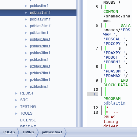
NSUBS )
pcblastim.f
►
    5
COMMON
pdblas1tim.f
►
/snamec/sna
pdblas2tim.f
►
mes
    6
DATA
pdblas3tim.f
►
snames/
'PDS
pdblastim.f
►
WAP '
, 
'PDSCAL '
, 
psblas1tim.f
►
'PDCOPY '
,
psblas2tim.f
►
    7
     $  
'PDAXPY '
, 
psblas3tim.f
►
'PDDOT  '
, 
psblastim.f
►
'PDNRM2 '
,
pzblas1tim.f
    8
     $  
►
'PDASUM '
, 
pzblas2tim.f
►
'PDAMAX '
/
pzblas3tim.f
►
    9
END 
BLOCK DATA
pzblastim.f
►
   10
REDIST
►
   11
PROGRAM
SRC
►
pdbla1tim
TESTING
►
   12
*
   13
*  -- 
TOOLS
►
PBLAS 
LICENSE
timing 
driver 
README
(version 
PBLAS
TIMING
pdblas1tim.f
File Members
►
2.0.2) --