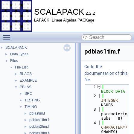
SCALAPACK
2.2.2
LAPACK: Linear Algebra PACKage
Toggle main menu visibility
SCALAPACK
▼
pdblas1tim.f
Data Types
►
Files
▼
Go to the
File List
▼
documentation of this
BLACS
►
file.
EXAMPLE
►
    1
PBLAS
▼
BLOCK DATA
SRC
►
    2
TESTING
INTEGER
►
NSUBS
TIMING
▼
    3
pblastim.f
►
parameter(n
subs = 8)
pcblas1tim.f
►
    4
pcblas2tim.f
►
CHARACTER*7
SNAMES( 
pcblas3tim.f
►