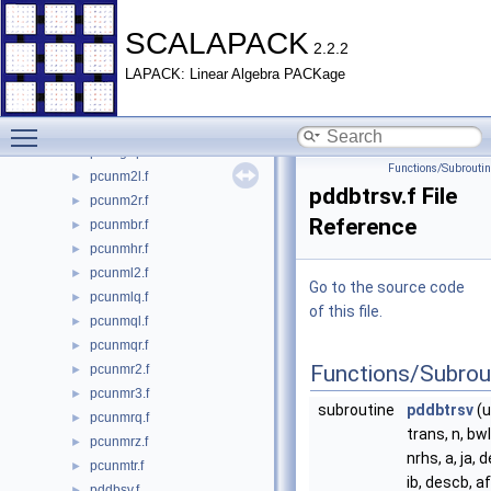
pcung2r.f
►
pcungl2.f
►
SCALAPACK
2.2.2
pcunglq.f
►
LAPACK: Linear Algebra PACKage
pcungql.f
►
pcungqr.f
►
Toggle main menu visibility
pcungr2.f
►
pcungrq.f
►
Functions/Subrouti
pcunm2l.f
►
pddbtrsv.f File
pcunm2r.f
►
Reference
pcunmbr.f
►
pcunmhr.f
►
pcunml2.f
►
Go to the source code
pcunmlq.f
►
of this file.
pcunmql.f
►
pcunmqr.f
►
Functions/Subrou
pcunmr2.f
►
pcunmr3.f
►
subroutine
pddbtrsv
(u
pcunmrq.f
►
trans, n, bw
pcunmrz.f
►
nrhs, a, ja, 
pcunmtr.f
►
ib, descb, af,
pddbsv.f
►