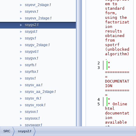
em to 
ssyevr_2stage.f
►
standard 
ssyevx.f
►
form, 
using the 
ssyevx_2stage.f
►
factorizat
ssygs2.f
►
ion 
results 
ssygst.f
►
obtained 
ssygv.f
►
from 
spotrf 
ssygv_2stage.f
►
(unblocked 
ssygvd.f
►
algorithm)
ssygvx.f
.
►
    2
*
ssyrfs.f
►
    3
*  
ssyrfsx.f
►
==========
= 
ssysv.f
►
DOCUMENTAT
ssysv_aa.f
►
ION 
==========
ssysv_aa_2stage.f
►
=
ssysv_rk.f
►
    4
*
    5
* Online 
ssysv_rook.f
►
html 
ssysvx.f
►
documentat
ion 
ssysvxx.f
►
available 
ssyswapr.f
►
at
    6
*            
SRC
ssygs2.f
ssytd2.f
►
http://www