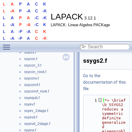
sstegr.f
►
sstein.f
►
sstemr.f
►
LAPACK
3.12.1
ssteqr.f
►
LAPACK: Linear Algebra PACKage
ssterf.f
►
sstev.f
►
sstevd.f
►
Toggle main menu visibility
sstevr.f
►
sstevx.f
►
ssycon.f
►
ssygs2.f
ssycon_3.f
►
ssycon_rook.f
►
Go to the
ssyconv.f
►
documentation of this
ssyconvf.f
►
file.
ssyconvf_rook.f
►
ssyequb.f
►
    1
*> \brief 
ssyev.f
►
\b SSYGS2 
reduces a 
ssyev_2stage.f
►
symmetric 
ssyevd.f
►
definite 
generalize
ssyevd_2stage.f
►
d 
ssyevr.f
►
eigenprobl