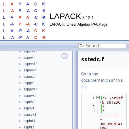
ssbevx.f
►
ssbevx_2stage.f
►
ssbgst.f
►
LAPACK
3.12.1
ssbgv.f
►
LAPACK: Linear Algebra PACKage
ssbgvd.f
►
ssbgvx.f
►
ssbtrd.f
►
Toggle main menu visibility
ssfrk.f
►
sspcon.f
►
sspev.f
►
sstedc.f
sspevd.f
►
sspevx.f
►
Go to the
sspgst.f
►
documentation of this
sspgv.f
►
file.
sspgvd.f
►
sspgvx.f
►
    1
*> \brief 
ssprfs.f
►
\b SSTEDC
    2
*
sspsv.f
►
    3
*  
sspsvx.f
►
==========
= 
ssptrd.f
►
DOCUMENTAT
ssptrf.f
►
ION 