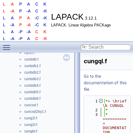
ctrsna.f
►
ctrsyl.f
►
ctrsyl3.f
►
LAPACK
3.12.1
ctrti2.f
►
LAPACK: Linear Algebra PACKage
ctrtri.f
►
ctrtrs.f
►
ctrttf.f
►
Toggle main menu visibility
ctrttp.f
►
ctzrzf.f
►
cunbdb.f
►
cungql.f
cunbdb1.f
►
cunbdb2.f
►
Go to the
cunbdb3.f
►
documentation of this
cunbdb4.f
►
file.
cunbdb5.f
►
cunbdb6.f
►
    1
*> \brief 
cuncsd.f
►
\b CUNGQL
    2
*
cuncsd2by1.f
►
    3
*  
cung2l.f
►
==========
= 
cung2r.f
►
DOCUMENTAT
cungbr.f
►
ION 