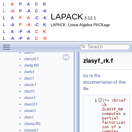
zlarfb_gett.f
►
zlarfg.f
►
zlarfgp.f
►
LAPACK
3.12.1
zlarft.f
►
LAPACK: Linear Algebra PACKage
zlarfx.f
►
zlarfy.f
►
zlargv.f
►
Toggle main menu visibility
zlarnv.f
►
zlarrv.f
►
zlarscl2.f
►
zlasyf_rk.f
zlartg.f90
►
zlartv.f
►
Go to the
zlarz.f
►
documentation of this
zlarzb.f
►
file.
zlarzt.f
►
zlascl.f
►
    1
*> \brief 
zlascl2.f
►
\b 
ZLASYF_RK 
zlaset.f
►
computes a 
zlasr.f
►
partial 
factorizat
zlassq.f90
►
ion of a 
zlaswlq.f
►
complex 