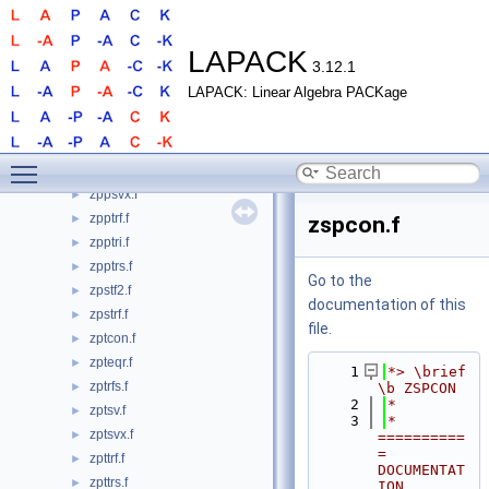
zpotrf.f
►
zpotrf2.f
►
zpotri.f
►
LAPACK
3.12.1
zpotrs.f
►
LAPACK: Linear Algebra PACKage
zppcon.f
►
zppequ.f
►
zpprfs.f
►
Toggle main menu visibility
zppsv.f
►
zppsvx.f
►
zpptrf.f
►
zspcon.f
zpptri.f
►
zpptrs.f
►
Go to the
zpstf2.f
►
documentation of this
zpstrf.f
►
file.
zptcon.f
►
zpteqr.f
►
    1
*> \brief 
zptrfs.f
►
\b ZSPCON
    2
*
zptsv.f
►
    3
*  
zptsvx.f
►
==========
= 
zpttrf.f
►
DOCUMENTAT
zpttrs.f
►
ION 