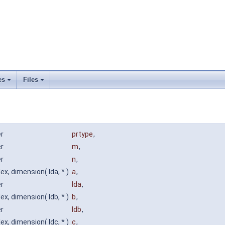
es
Files
er
prtype
,
er
m
,
er
n
,
x, dimension( lda, * )
a
,
er
lda
,
x, dimension( ldb, * )
b
,
er
ldb
,
x, dimension( ldc, * )
c
,