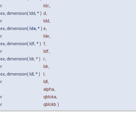
er
ldc
,
x, dimension( ldd, * )
d
,
er
ldd
,
ex, dimension(
lde
, * )
e
,
er
lde
,
x, dimension( ldf, * )
f
,
er
ldf
,
x, dimension( ldr, * )
r
,
er
ldr
,
x, dimension( ldl, * )
l
,
er
ldl
,
alpha
,
er
qblcka
,
er
qblckb
)