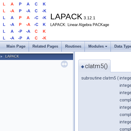
LAPACK
3.12.1
LAPACK: Linear Algebra PACKage
Main Page
Related Pages
Routines
Modules
Data Typ
LAPACK
►
clatm5()
◆
subroutine clatm5
(
integ
integ
integ
comple
integ
comple
integ
comple