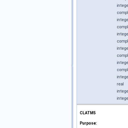
integ
comple
integ
compl
integ
comple
integ
comple
integ
comple
integ
real
integ
integ
CLATM5
Purpose: