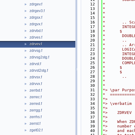
   12
*            
zdrgev.f
►
   13
*            
zdrgev3.f
►
   14
*            
zdrgsx.f
   15
*
►
   16
*       .. Sc
zdrgvx.f
►
   17
*       INTEG
zdrvbd.f
►
   18
*      $     
   19
*       DOUBL
zdrves.f
►
   20
*       ..
zdrvev.f
►
   21
*       .. Ar
   22
*       LOGIC
zdrvsg.f
►
   23
*       INTEG
zdrvsg2stg.f
►
   24
*       DOUBL
   25
*       COMPL
zdrvst.f
►
   26
*      $     
zdrvst2stg.f
►
   27
*      $     
   28
*       ..
zdrvsx.f
►
   29
*
zdrvvx.f
►
   30
*
   31
*> \par Purpo
zerrbd.f
►
   32
*  ==========
zerrec.f
►
   33
*>
   34
*> \verbatim
zerred.f
►
   35
*>
zerrgg.f
►
   36
*>    ZDRVEV 
zerrhs.f
   37
*>
►
   38
*>    When ZD
zerrst.f
►
   39
*>    number 
zget02.f
►
   40
*>    and eac