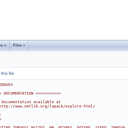
es
Files
his file.
ZDRVEV
= DOCUMENTATION ===========
 documentation available at
http://www.netlib.org/lapack/explore-html/
:
=
UTINE ZDRVEV( NSIZES, NN, NTYPES, DOTYPE, ISEED, THRESH,