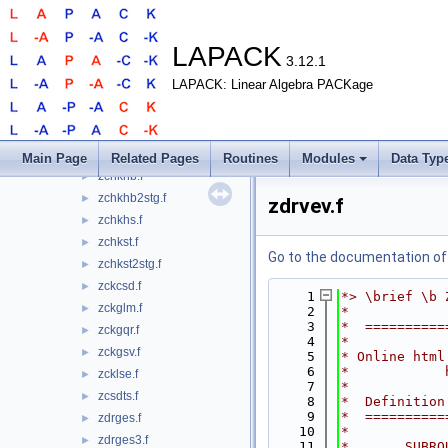
zchkbk.f
►
zchkbl.f
►
zchkdmd.f90
LAPACK
3.12.1
zchkec.f
►
LAPACK: Linear Algebra PACKage
zchkee.F
►
zchkgg.f
►
zchkgk.f
►
zchkgl.f
►
Main Page
Related Pages
Routines
Modules
Data Typ
zchkhb.f
►
zchkhb2stg.f
►
zdrvev.f
zchkhs.f
►
zchkst.f
►
Go to the documentation of t
zchkst2stg.f
►
zckcsd.f
►
    1
*> \brief \b 
zckglm.f
►
    2
*
    3
*  ==========
zckgqr.f
►
    4
*
zckgsv.f
►
    5
* Online html
    6
*            
zcklse.f
►
    7
*
zcsdts.f
►
    8
*  Definition
    9
*  ==========
zdrges.f
►
   10
*
zdrges3.f
►
   11
*       SUBRO