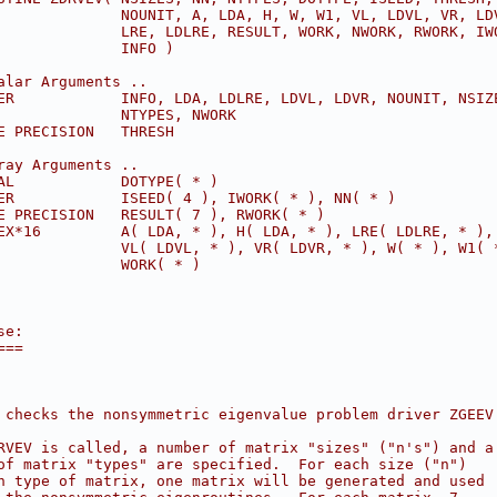
              NOUNIT, A, LDA, H, W, W1, VL, LDVL, VR, LD
              LRE, LDLRE, RESULT, WORK, NWORK, RWORK, IW
              INFO )
alar Arguments ..
ER            INFO, LDA, LDLRE, LDVL, LDVR, NOUNIT, NSIZ
              NTYPES, NWORK
E PRECISION   THRESH
ray Arguments ..
AL            DOTYPE( * )
ER            ISEED( 4 ), IWORK( * ), NN( * )
E PRECISION   RESULT( 7 ), RWORK( * )
EX*16         A( LDA, * ), H( LDA, * ), LRE( LDLRE, * ),
              VL( LDVL, * ), VR( LDVR, * ), W( * ), W1( 
              WORK( * )
se:
===
 checks the nonsymmetric eigenvalue problem driver ZGEEV
RVEV is called, a number of matrix "sizes" ("n's") and a
of matrix "types" are specified.  For each size ("n")
h type of matrix, one matrix will be generated and used