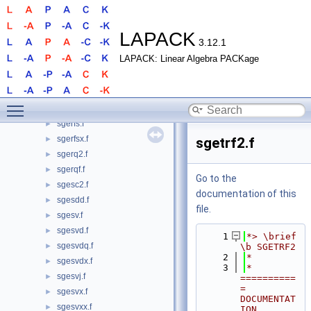
sgeqr.f
►
sgeqr2.f
►
sgeqr2p.f
►
LAPACK
3.12.1
sgeqrf.f
►
LAPACK: Linear Algebra PACKage
sgeqrfp.f
►
sgeqrt.f
►
sgeqrt2.f
►
Toggle main menu visibility
sgeqrt3.f
►
sgerfs.f
►
sgerfsx.f
►
sgetrf2.f
sgerq2.f
►
sgerqf.f
►
Go to the
sgesc2.f
►
documentation of this
sgesdd.f
►
file.
sgesv.f
►
sgesvd.f
►
    1
*> \brief 
sgesvdq.f
►
\b SGETRF2
    2
*
sgesvdx.f
►
    3
*  
sgesvj.f
►
==========
= 
sgesvx.f
►
DOCUMENTAT
sgesvxx.f
►
ION 