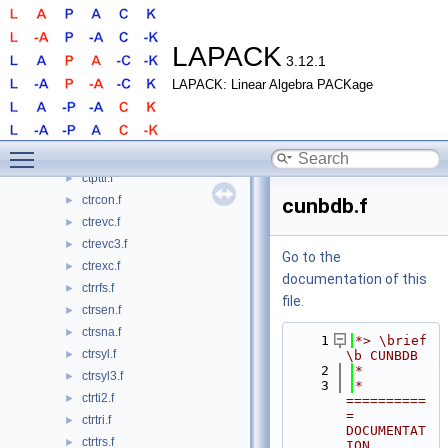
ctpmqrt.f
►
ctpqrt.f
►
ctpqrt2.f
►
LAPACK
3.12.1
ctprfb.f
►
LAPACK: Linear Algebra PACKage
ctprfs.f
►
ctptri.f
►
ctptrs.f
►
Toggle main menu visibility
ctpttf.f
►
ctpttr.f
►
ctrcon.f
►
cunbdb.f
ctrevc.f
►
ctrevc3.f
►
Go to the
ctrexc.f
►
documentation of this
ctrrfs.f
►
file.
ctrsen.f
►
ctrsna.f
►
    1
*> \brief 
ctrsyl.f
►
\b CUNBDB
    2
*
ctrsyl3.f
►
    3
*  
ctrti2.f
►
==========
= 
ctrtri.f
►
DOCUMENTAT
ctrtrs.f
►
ION 